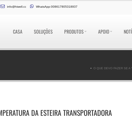
info@hiwell.cc
WhatsApp:008617805318937
CASA
SOLUÇÕES
PRODUTOS
APOIO
NOTÍ
O QUE DEVO FAZER SE A
EMPERATURA DA ESTEIRA TRANSPORTADORA