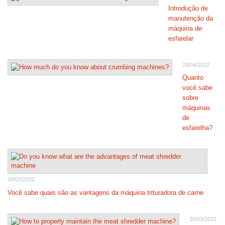
Introdução de
manutenção da
máquina de
esfarelar
28/04/2022
Quanto
você sabe
sobre
máquinas
de
esfarelha?
30/03/2022
Você sabe quais são as vantagens da máquina trituradora de carne
30/03/2022