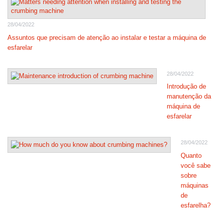
28/04/2022
Assuntos que precisam de atenção ao instalar e testar a máquina de
esfarelar
28/04/2022
Introdução de
manutenção da
máquina de
esfarelar
28/04/2022
Quanto
você sabe
sobre
máquinas
de
esfarelha?