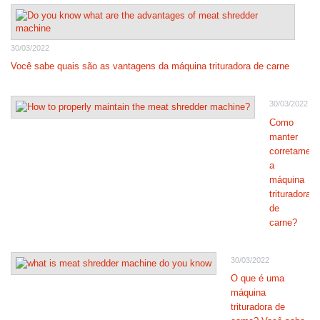
30/03/2022
Você sabe quais são as vantagens da máquina trituradora de carne
30/03/2022
Como
manter
corretament
a
máquina
trituradora
de
carne?
30/03/2022
O que é uma
máquina
trituradora de