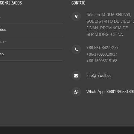
RSONALIZADOS
CONTATO
Número 14 RUA SHUNYI,
e
SUBDISTRITO DE JIBEI, 
JINAN, PROVÍNCIA DE
ções
SHANDONG, CHINA.
tos
+86-531-84277277
to
+86-17805318937
+86-13905315168
info@hiwell.cc
WhatsApp:0086178053189