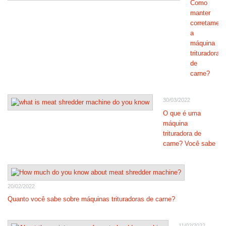
Como
manter
corretament
a
máquina
trituradora
de
carne?
30/03/2022
O que é uma
máquina
trituradora de
carne? Você sabe
20/02/2022
Quanto você sabe sobre máquinas trituradoras de carne?
11/02/2022