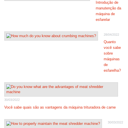
Introdução de
manutenção da
máquina de
esfarelar
28/04/2022
Quanto
você sabe
sobre
máquinas
de
esfarelha?
30/03/2022
Você sabe quais são as vantagens da máquina trituradora de carne
30/03/2022