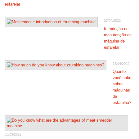
esfarelar
28/04/2022
Introdução de
manutenção da
máquina de
esfarelar
28/04/2022
Quanto
você sabe
sobre
máquinas
de
esfarelha?
30/03/2022