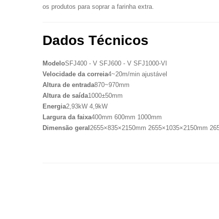
os produtos para soprar a farinha extra.
Dados Técnicos
Modelo
SFJ400 - V SFJ600 - V SFJ1000-VI
Velocidade da correia
4~20m/min ajustável
Altura de entrada
870~970mm
Altura de saída
1000±50mm
Energia
2,93kW 4,9kW
Largura da faixa
400mm 600mm 1000mm
Dimensão geral
2655×835×2150mm 2655×1035×2150mm 26