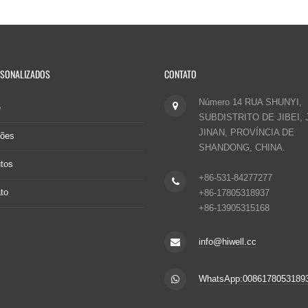
RSONALIZADOS
CONTATO
Número 14 RUA SHUNYI,
e
SUBDISTRITO DE JIBEI, 
JINAN, PROVÍNCIA DE
ções
SHANDONG, CHINA.
tos
+86-531-84277277
to
+86-17805318937
+86-13905315168
info@hiwell.cc
WhatsApp:0086178053189