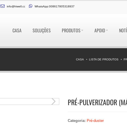
info@hiwell.cc
WhatsApp:008617805318937
CASA
SOLUÇÕES
PRODUTOS
APOIO
NOTÍ
CASA
LISTA DE PRODUTOS
P
PRÉ-PULVERIZADOR (MÁ
Categoria:
Pré-duster