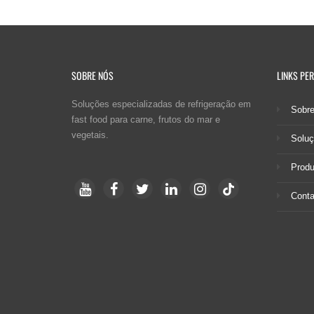
SOBRE NÓS
LINKS PE
Soluções especializadas de refrigeração em
Sobr
fast food para carne, frutos do mar e
vegetais.
Solu
Produ
Conta